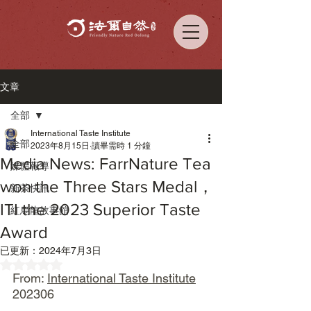
文章
全部
International Taste Institute
全部
2023年8月15日
讀畢需時 1 分鐘
Media News: FarrNature Tea
媒體報導
won the Three Stars Medal，
新茶快訊
ITI the 2023 Superior Taste
紅烏龍故事館
Award
已更新：
2024年7月3日
評等為 NaN（最高為 5 顆星）。
From: 
International Taste Institute
202306 