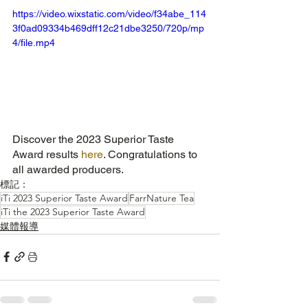
https://video.wixstatic.com/video/f34abe_114
3f0ad09334b469dff12c21dbe3250/720p/mp
4/file.mp4
Discover the 2023 Superior Taste 
Award results 
here
. Congratulations to 
all awarded producers.
標記：
iTi 2023 Superior Taste Award
FarrNature Tea
iTi the 2023 Superior Taste Award
媒體報導