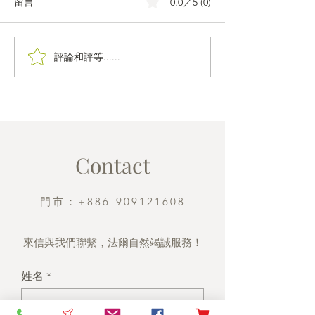
0.0／5 (0)
留言
評論和評等......
看見池上之美，虎航要把
2025《食品界
世界和池上連成一體
南》法爾自然紅烏
獲 ITI 國際評
星獎章
Contact
門市：+886-909121608
來信與我們聯繫，法爾自然竭誠服務！
姓名