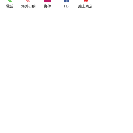
Email
電話
海外订购
郵件
FB
線上商店
主題
留言內容
送出