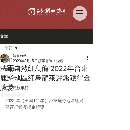
文章
全部
法爾自然
全部
2023年8月15日
讀畢需時 1 分鐘
法爾自然紅烏龍 2022年台東
媒體報導
鹿野地區紅烏龍茶評鑑獲得金
新茶快訊
牌獎
紅烏龍故事館
評等為 NaN（最高為 5 顆星）。
2022 年（民國111年）台東鹿野地區紅烏
龍茶評鑑獲得金牌獎