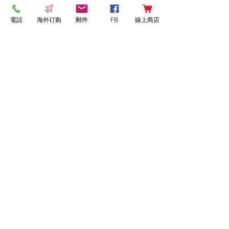
評論和評等......
看見池上之美，虎航要把
2025《食品界
電話
海外订购
郵件
FB
線上商店
世界和池上連成一體
南》法爾自然紅烏
獲 ITI 國際評
星獎章
Contact
門市：+886-909121608
來信與我們聯繫，法爾自然竭誠服務！
姓名
Email