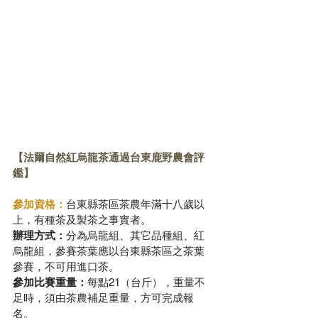
【法爾自然紅烏龍茶通過台東鹿野農會評
鑑】
參加資格：
台東縣茶區茶農年滿十八歲以
上，有種茶及製茶之事實者。
辦理方式：
分為烏龍組、其它品種組、紅
烏龍組，參賽茶葉應以台東縣茶區之茶葉
參賽，不可用進口茶。
參加比賽重量：
每點21（台斤），重量不
足時，須由茶農補足重量，方可完成報
名。