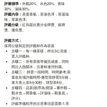
評審標準：
外觀20%、水色20%、香味
30%、滋味30%。
評鑑內容：
茶葉香氣，茶湯色澤，茶湯滋
味，茶葉色澤。
評鑑分級：
紅烏龍比賽分金牌獎、銀牌
獎、優良獎。
評鑑方式：
採用公版制定的評鑑杯作為容器
步驟一：每一種茶樣，秤出3公克後，
置入評鑑杯。
步驟二：所有茶樣準備完成後，同時
間注入熱開水，沿著杯邊沖到滿。
步驟三： 靜置一段時間。時間參考:茶
葉改良場評鑑時間-條型茶靜置5分鐘，
東方美人茶5分30秒，球型茶6分。
步驟四：品茶(順序為:開湯→審外觀→
觀水色→聞香氣→評滋味→觀葉底→
評分)。
評鑑準備程序的注意事項是需要:1.等